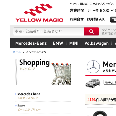
ルノー・シ
検索可能で
ホーム
メルセデスベンツ
4193
件の商品が