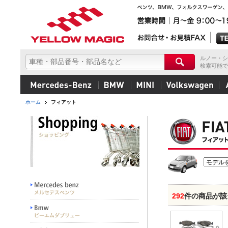
ルノー・シ
検索可能で
ホーム
フィアット
292
件の商品が該