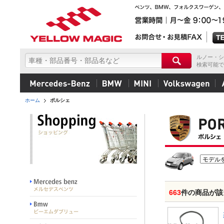
ルノー・シ
検索可能で
ホーム
ポルシェ
663
件の商品が該