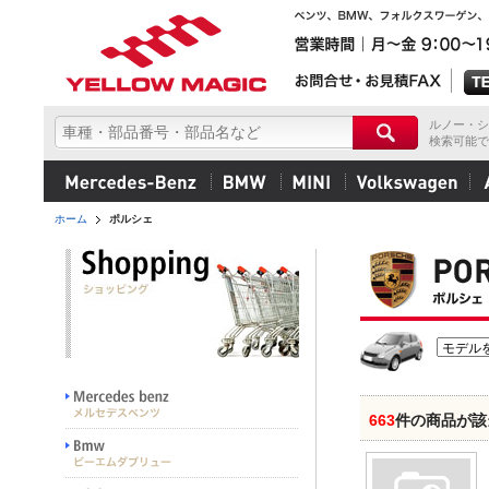
ルノー・シ
検索可能で
ホーム
ポルシェ
663
件の商品が該