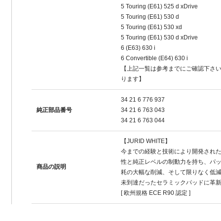
5 Touring (E61) 525 d xDrive
5 Touring (E61) 530 d
5 Touring (E61) 530 xd
5 Touring (E61) 530 d xDrive
6 (E63) 630 i
6 Convertible (E64) 630 i
【上記一覧は参考までにご確認下さ
ります】
34 21 6 776 937
純正部品番号
34 21 6 763 043
34 21 6 763 044
【JURID WHITE】
今までの経験と技術により開発された"JU
性と純正レベルの制動力を持ち、パ
商品の説明
耗の大幅な削減、そして限りなく低
未到達だったセラミックパッドに革
[ 欧州規格 ECE R90 認定 ]