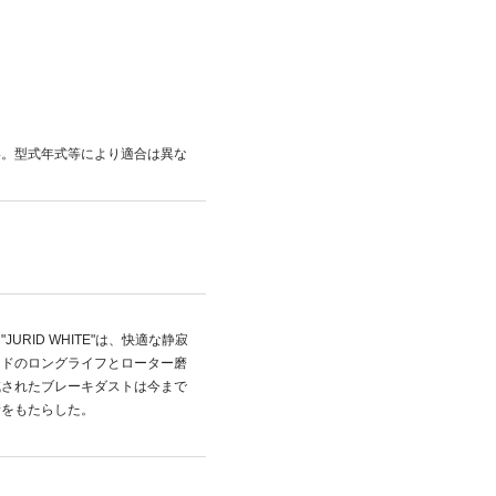
い。型式年式等により適合は異な
RID WHITE"は、快適な静寂
ッドのロングライフとローター磨
減されたブレーキダストは今まで
新をもたらした。