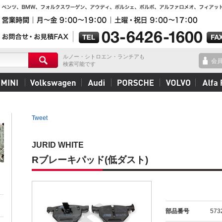
ルノー・シトロエン・ランチアも
会
検索可能です
Tweet
JURID WHITE
Rブレーキパッド(低ダスト)
部品番号
573