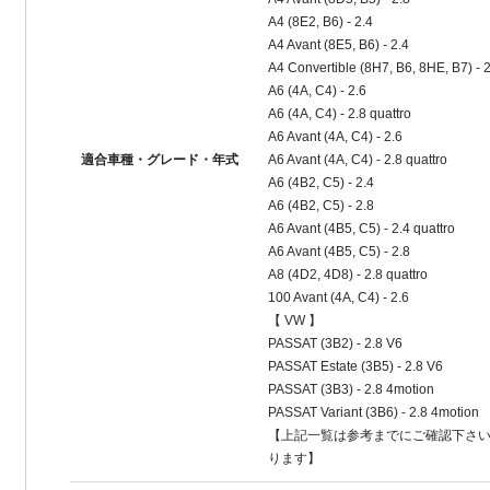
A4 (8E2, B6) - 2.4
A4 Avant (8E5, B6) - 2.4
A4 Convertible (8H7, B6, 8HE, B7) - 
A6 (4A, C4) - 2.6
A6 (4A, C4) - 2.8 quattro
A6 Avant (4A, C4) - 2.6
適合車種・グレード・年式
A6 Avant (4A, C4) - 2.8 quattro
A6 (4B2, C5) - 2.4
A6 (4B2, C5) - 2.8
A6 Avant (4B5, C5) - 2.4 quattro
A6 Avant (4B5, C5) - 2.8
A8 (4D2, 4D8) - 2.8 quattro
100 Avant (4A, C4) - 2.6
【 VW 】
PASSAT (3B2) - 2.8 V6
PASSAT Estate (3B5) - 2.8 V6
PASSAT (3B3) - 2.8 4motion
PASSAT Variant (3B6) - 2.8 4motion
【上記一覧は参考までにご確認下さ
ります】